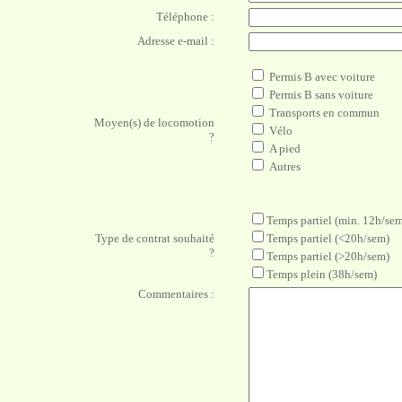
Téléphone :
Adresse e-mail :
Permis B avec voiture
Permis B sans voiture
Transports en commun
Moyen(s) de locomotion
Vélo
?
A pied
Autres
Temps partiel (min. 12h/sem
Type de contrat souhaité
Temps partiel (<20h/sem)
?
Temps partiel (>20h/sem)
Temps plein (38h/sem)
Commentaires :