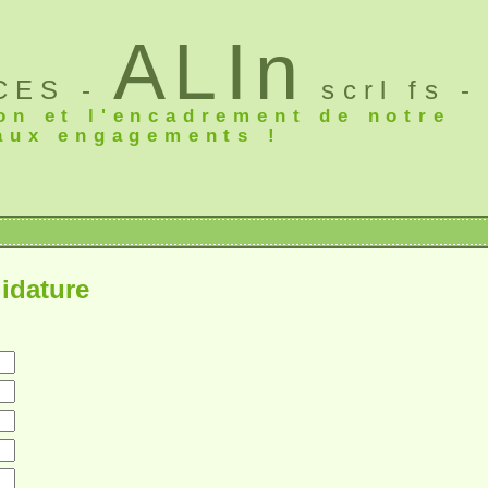
ALIn
CES -
scrl fs -
on et l'encadrement de notre
aux engagements !
idature