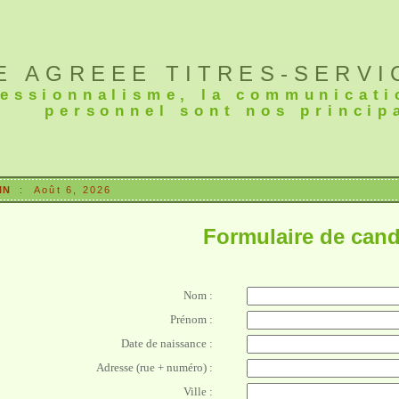
E AGREEE TITRES-SERVI
fessionnalisme, la communicati
personnel sont nos princip
IN
:
Août 6, 2026
Formulaire de cand
Nom :
Prénom :
Date de naissance :
Adresse (rue + numéro) :
Ville :