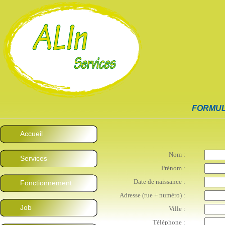
FORMUL
Accueil
Nom :
Services
Prénom :
Date de naissance :
Fonctionnement
Adresse (rue + numéro) :
Job
Ville :
Téléphone :